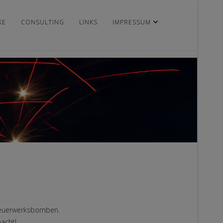
KE
CONSULTING
LINKS
IMPRESSUM
ßfeuerwerksbomben.
acht!