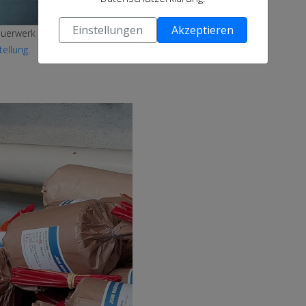
Einstellungen
Akzeptieren
Feuerwerk der Kategorien F2-F4
tellung
.