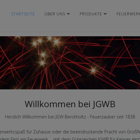
STARTSEITE
ÜBER UNS
PRODUKTE
FEUERWER
Willkommen bei JGWB
Herzlich Willkommen bei JGW Berckholtz - Feuerzauber seit 1838
euerwerksspaß für Zuhause oder die beeindruckende Pracht von Gro
edem Fest ein Feuerwerk ... mit dem Gütezeichen JGWB für Kenner gem