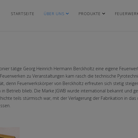
STARTSEITE
ÜBER UNS
PRODUKTE
FEUERWER
onier tätige Georg Heinrich Hermann Berckholtz eine eigene Feuerwerke
euerwerken zu Veranstaltungen kam rasch die technische Pyrotechnik h
t, denn Feuerwerkskörper von Berckholtz erfreuten sich stetig steig
n in Betrieb blieb. Die Marke JGWB wurde international bekannt und ges
ichte teils stürmisch war, mit der Verlagerung der Fabrikation in das
ssen.