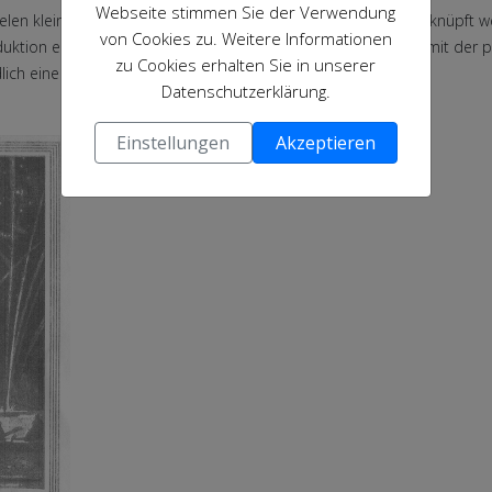
Webseite stimmen Sie der Verwendung
len kleinen Firmengeheimnissen kann nun endlich dort angeknüpft we
von Cookies zu. Weitere Informationen
duktion ergaben sich mit den Jahren neue Möglichkeiten und mit der py
zu Cookies erhalten Sie in unserer
dlich eine neue Heimat gefunden.
Datenschutzerklärung.
Einstellungen
Akzeptieren